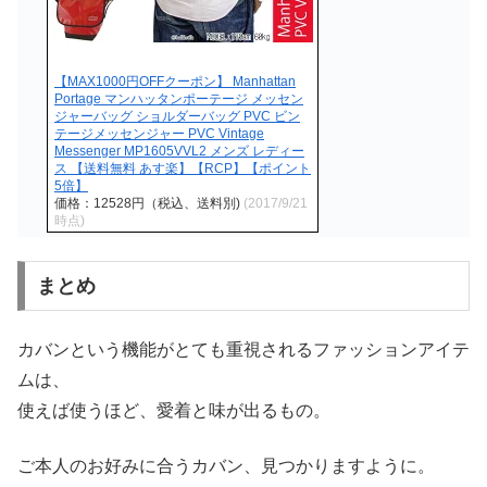
【MAX1000円OFFクーポン】 Manhattan
Portage マンハッタンポーテージ メッセン
ジャーバッグ ショルダーバッグ PVC ビン
テージメッセンジャー PVC Vintage
Messenger MP1605VVL2 メンズ レディー
ス 【送料無料 あす楽】【RCP】【ポイント
5倍】
価格：12528円（税込、送料別)
(2017/9/21
時点)
まとめ
カバンという機能がとても重視されるファッションアイテ
ムは、
使えば使うほど、愛着と味が出るもの。
ご本人のお好みに合うカバン、見つかりますように。