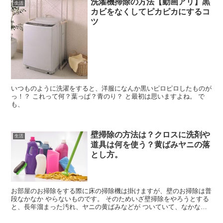
洗濯機掃除の方法【動画アリ】黒
生活
カビをなくしてピカピカにするコ
ツ
いつものように洗濯をすると、洋服になんか黒いピロピロしたものが
っ！？ これって何？葉っぱ？青のり？ と最初は思いますよね。 で
も、
壁掃除の方法は？クロスに洗剤や
生活
道具は何を使う？黄ばみヤニの落
とし方。
お部屋のお掃除をする際に床の掃除機は掛けますが、壁のお掃除は普
段なかなか やらないものです。 そのためいざ壁掃除をやろうとする
と、長年溜まった汚れ、ヤニの黄ばみなどが ついていて、なかなか
落ちないことが多いですよね。 そこで今回は、壁クロス...