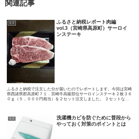
関連記事
ふるさと納税レポート肉編
生活
vol.3（宮崎県高原町）サーロイ
ンステーキ
ふるさと納税で注文した分が届いたのでレポートします。今回は宮崎
県西諸県郡高原町７１．宮崎牛高級部位サーロインステーキ２枚３６
０ｇ（５，０００円相当）を２セット注文しました。 ２セットなの
で２万円寄付したことになりますね。 なぜ２セットにした...
洗濯機カビを防ぐために普段から
生活
やっておく対策のポイントとは