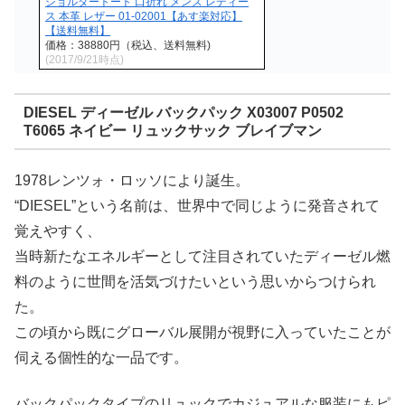
ショルダートート 口折れ メンズ レディー
ス 本革 レザー 01-02001【あす楽対応】
【送料無料】
価格：38880円（税込、送料無料)
(2017/9/21時点)
DIESEL ディーゼル バックパック X03007 P0502
T6065 ネイビー リュックサック ブレイブマン
1978レンツォ・ロッソにより誕生。
“DIESEL”という名前は、世界中で同じように発音されて
覚えやすく、
当時新たなエネルギーとして注目されていたディーゼル燃
料のように世間を活気づけたいという思いからつけられ
た。
この頃から既にグローバル展開が視野に入っていたことが
伺える個性的な一品です。
バックパックタイプのリュックでカジュアルな服装にもピ