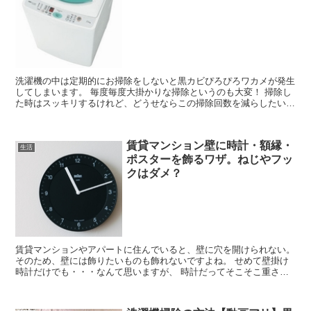
洗濯機の中は定期的にお掃除をしないと黒カビぴろぴろワカメが発生
してしまいます。 毎度毎度大掛かりな掃除というのも大変！ 掃除し
た時はスッキリするけれど、どうせならこの掃除回数を減らしたい
し、
賃貸マンション壁に時計・額縁・
生活
ポスターを飾るワザ。ねじやフッ
クはダメ？
賃貸マンションやアパートに住んでいると、壁に穴を開けられない。
そのため、壁には飾りたいものも飾れないですよね。 せめて壁掛け
時計だけでも・・・なんて思いますが、 時計だってそこそこ重さが
あるし、重量に耐えられるフックを使わないと。 でもそ...