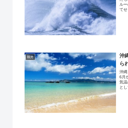
ルー
てせ
沖
観光
ら
沖縄
6月
気温
とし