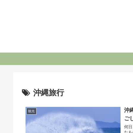
沖縄旅行
沖
観光
ご
何日
たも