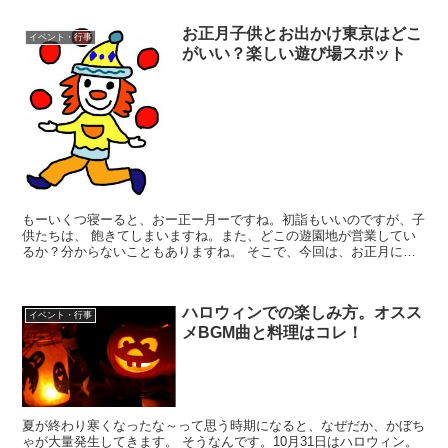
お正月子供とお出かけ東京はどこ
イベント・行事
がいい？楽しい遊び場スポット
もーいくつ寝ーると、おー正ー月ーですね。初詣もいいのですが、子
供たちは、 飽きてしまいますね。また、どこの遊園地が営業してい
るか？分からないこともありますね。 そこで、今回は、お正月に子
供とおでかけできる場所（遊び場など）について、紹介して...
ハロウィンでの楽しみ方。オスス
イベント・行事
メBGM曲と料理はコレ！
夏が終わり寒くなったな～って思う時期になると、なぜだか、かぼち
ゃが大量発生してきます。 そうなんです。10月31日はハロウィン。