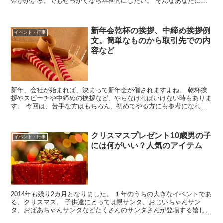
金がかかる。でもせっかくなら本格的にしたい。 そんなあなたにピ
ッタリの、１００均グッズを使った傷メイクをご紹介しま...
新年会乾杯の挨拶、中締め挨拶例
イベント・行事
文。簡単なものから取引先での内
容など
新年、会社が始まれば、決まって新年会が催されますよね。 乾杯挨
拶やスピーチや中締めの挨拶など、やらなければいけない時もありま
す。 今回は、苦手な方はもちろん、初めてやる方にも参考になれ
ば、と例文をまとめています。
クリスマスプレゼント10歳男の子
イベント・行事
には何がいい？人気のアイテム
2014年も残り2カ月となりました。 １年のうちの大きなイベントであ
る、クリスマス。 子供達にとっては親サンタ、おじいちゃんサン
タ、おばあちゃんサンタなどたくさんのサンタさんが登場する嬉しい
イベントですね。 では、ここで今年人気のクリスマス...