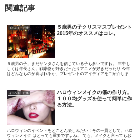
関連記事
５歳男の子クリスマスプレゼント
イベント・行事
2015年のオススメはコレ。
５歳男の子。まだサンタさんを信じている子も多いですね。 年中も
しくは年長さん。戦隊物が好きだったりアニメが好きだったり 今年
はどんなものが喜ばれるか、プレゼントのアイディアをご紹介しま
す。
ハロウィンメイクの傷の作り方。
イベント・行事
１００均グッズを使って簡単に作
る方法。
ハロウィンのイベントをとことん楽しみたい！その一貫として、ハロ
ウィンメイク はとっても重要ですよね。 でも、メイクと言ってもお