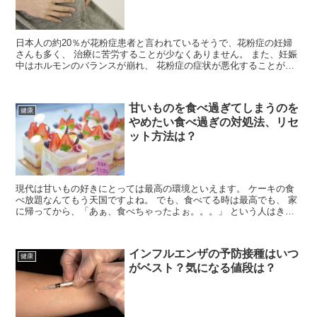
日本人の約20％が花粉症患者と言われているそうで、花粉症の妊婦
さんも多く、 治療に苦労することが少なくありません。 また、妊娠
中はホルモンのバランスが崩れ、 花粉症の症状が悪化することが多
いようです。 それまで平気だった人が妊娠をきっかけに...
甘いものを食べ過ぎてしまうのを
健康
やめたい食べ過ぎの対処法、リセ
ット方法は？
現代は甘いもの好きにとっては最高の環境といえます。 ケーキの食
べ放題なんてもう天国ですよね。 でも、食べてる時は最高でも、 家
に帰ってから、「あぁ、食べちゃったよぉ。。。」 という人はきっ
と多いはずです。 甘いものを控えたいのに出来ない。 ...
インフルエンザの予防接種はいつ
健康
がベスト？気になる値段は？