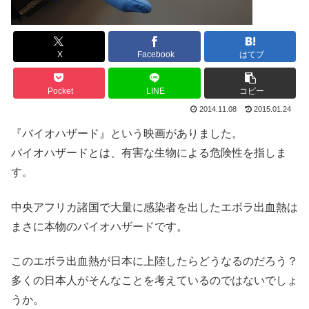
X
Facebook
はてブ
Pocket
LINE
コピー
2014.11.08
2015.01.24
『バイオハザード』という映画がありました。
バイオハザードとは、有害な生物による危険性を指しま
す。
中央アフリカ諸国で大量に感染者を出したエボラ出血熱は
まさに本物のバイオハザードです。
このエボラ出血熱が日本に上陸したらどうなるのだろう？
多くの日本人がそんなことを考えているのではないでしょ
うか。