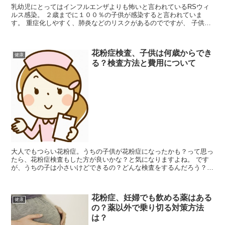
乳幼児にとってはインフルエンザよりも怖いと言われているRSウィ
ルス感染。 ２歳までに１００％の子供が感染すると言われていま
す。 重症化しやすく、肺炎などのリスクがあるのでですが、 子供か
ら大人へは感染するのか、その場合はどのような症状になる...
花粉症検査、子供は何歳からでき
健康
る？検査方法と費用について
大人でもつらい花粉症。うちの子供が花粉症になったかも？って思っ
たら、花粉症検査もした方が良いかな？と気になりますよね。 です
が、うちの子は小さいけどできるの？どんな検査をするんだろう？と
疑問が一杯ですよね。 そんなあなたに、今回は花粉症検査...
花粉症、妊婦でも飲める薬はある
健康
の？薬以外で乗り切る対策方法
は？