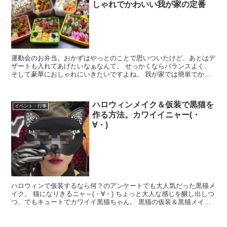
しゃれでかわいい我が家の定番
運動会のお弁当。おかずはやっとのことで思いついたけど、あとはデ
ザートも入れてあげたいなぁなんて。 せっかくならバランスよく、
そして豪華におしゃれにいきたいですよね。 我が家では簡単でかわ
いくておしゃれでおいしくて・・・ そんなすてきで定番に...
ハロウィンメイク＆仮装で黒猫を
イベント・行事
作る方法。カワイイニャー(・
∀・)
ハロウィンで仮装するなら何？のアンケートでも大人気だった黒猫メ
イク。 猫になりきるニャ～(・∀・) ちょっと大人な感じを醸し出しつ
つ、でもキュートでカワイイ黒猫ちゃん。 黒猫の仮装＆黒猫メイク
の方法をご紹介します。