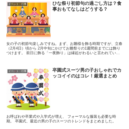
ひな祭り初節句の過ごし方は？食
イベント・行事
事おもてなしはどうする？
女の子の初節句楽しみですね。まず、お雛様を飾る時期ですが、立春
（2月4日）頃から 2月中旬にかけてお雛祭りの1週間前までには飾り
つけます。 前日に飾る「一夜飾り」は縁起がわるいと言われていま
すので忙しくてもお子様のため頑張って下さいね。 今...
卒園式スーツ男の子おしゃれでカ
イベント・行事
ッコイイのはコレ！厳選まとめ
お呼ばれや卒業式や入学式が増え、 フォーマルな服装も必要な時
期。 卒園式、最近の男の子のスーツのトレンドをまとめました。