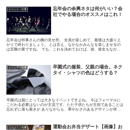
忘年会の余興ネタは何がいい？会
イベント・行事
社でやる場合のオススメはこれ！
忘年会は幹事さんの腕の見せ所。 全員が楽しめて、最後は大盛り上
がりで終わりましょう。 とは言え、なかなかみんなを楽しませるの
は至難の業ですね。 でも、これを決めておけば、彼、彼女もなかな
かやるなあと、 一気に株も上がろうというものです。 こ...
卒園式の服装、父親の場合。ネク
イベント・行事
タイ・シャツの色はどうする？
卒園式は親にとっては大きなイベントですよね。 今はフォーマルに
こだわる必要はないのが主流です。ただ子供たちが主役であることは
忘れずに落ち着きが ありながらも、華やかさのあるデザインが求め
られます。 今回は特に卒園式での父親の服装に焦点を当て...
運動会お弁当デザート【画像】お
イベント・行事