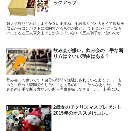
ックアップ
雛人形飾りどれにしようか迷いますね。七段飾りだと大きくて場所を
取るからコンパクトに収納できるものが良い。 でもコンパクトなも
のにすると三人官女までしか入っていなくて五人囃子がいないのがち
ょっと・・・・ どうせなら五人囃子まで入っていた方が・...
飲み会が嫌い。飲み会の上手な断
イベント・行事
り方は？いい理由はある？
飲み会って嫌いです！自分の時間を無駄にされているようで…。 も
っと、自分の時間でやりたいことあるのに…。 そんなあなたに、飲
み会の上手な断り方やいい断る理由を探してきました。 上手に活用
して、あなたの立場を悪くしないように飲み会を断ってしま...
2歳女の子クリスマスプレゼント
イベント・行事
2015年のオススメはコレ。