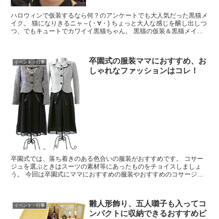
ハロウィンで仮装するなら何？のアンケートでも大人気だった黒猫メ
イク。 猫になりきるニャ～(・∀・) ちょっと大人な感じを醸し出しつ
つ、でもキュートでカワイイ黒猫ちゃん。 黒猫の仮装＆黒猫メイク
の方法をご紹介します。
卒園式の服装ママにおすすめ、お
イベント・行事
しゃれなファッションはコレ！
卒園式では、落ち着きのある色合いの服装がおすすめです。 コサー
ジュを選ぶときはスーツの素材等にあったものをチョイスしましょ
う。 今回は卒園式にママにおすすめの服装やおすすめのコサージ
ュ、おすすめのネックレスをまとめました。
雛人形飾り、五人囃子も入ってコ
イベント・行事
ンパクトに収納できるおすすめピ