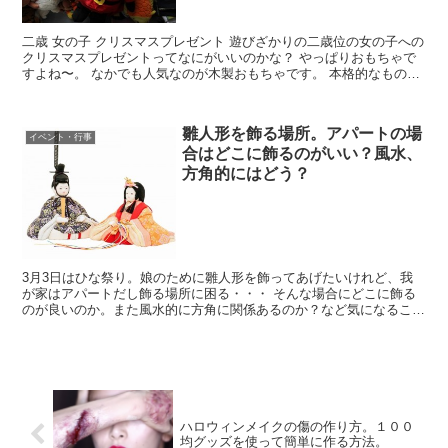
二歳 女の子 クリスマスプレゼント 遊びざかりの二歳位の女の子への
クリスマスプレゼントってなにがいいのかな？ やっぱりおもちゃで
すよね〜。 なかでも人気なのが木製おもちゃです。 本格的なものか
ら、携帯用にもできるものまで 数点ご紹介します...
雛人形を飾る場所。アパートの場
イベント・行事
合はどこに飾るのがいい？風水、
方角的にはどう？
3月3日はひな祭り。娘のために雛人形を飾ってあげたいけれど、我
が家はアパートだし飾る場所に困る・・・ そんな場合にどこに飾る
のが良いのか。また風水的に方角に関係あるのか？など気になること
について お伝えしていきます。
ハロウィンメイクの傷の作り方。１００
均グッズを使って簡単に作る方法。