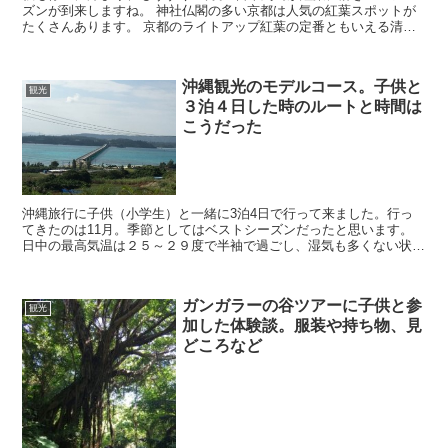
ズンが到来しますね。 神社仏閣の多い京都は人気の紅葉スポットが
たくさんあります。 京都のライトアップ紅葉の定番ともいえる清水
寺の2014紅葉情報を 調べてみました。
沖縄観光のモデルコース。子供と
観光
３泊４日した時のルートと時間は
こうだった
沖縄旅行に子供（小学生）と一緒に3泊4日で行って来ました。行っ
てきたのは11月。季節としてはベストシーズンだったと思います。
日中の最高気温は２５～２９度で半袖で過ごし、湿気も多くない状
態。すごく過ごしやすかったです。 子供は３人連れていき、...
ガンガラーの谷ツアーに子供と参
観光
加した体験談。服装や持ち物、見
どころなど