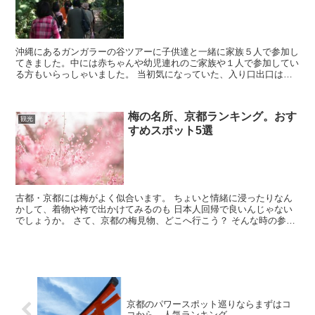
沖縄にあるガンガラーの谷ツアーに子供達と一緒に家族５人で参加し
てきました。中には赤ちゃんや幼児連れのご家族や１人で参加してい
る方もいらっしゃいました。 当初気になっていた、入り口出口はど
こなの？駐車場はどこに止めるのが良い？服装や持ち物は？...
梅の名所、京都ランキング。おす
観光
すめスポット5選
古都・京都には梅がよく似合います。 ちょいと情緒に浸ったりなん
かして、着物や袴で出かけてみるのも 日本人回帰で良いんじゃない
でしょうか。 さて、京都の梅見物、どこへ行こう？ そんな時の参考
にして下さいね。
京都のパワースポット巡りならまずはコ
コから。人気ランキング