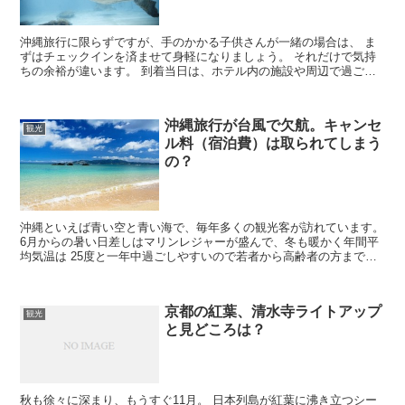
沖縄旅行に限らずですが、手のかかる子供さんが一緒の場合は、 ま
ずはチェックインを済ませて身軽になりましょう。 それだけで気持
ちの余裕が違います。 到着当日は、ホテル内の施設や周辺で過ごす
のもありだと思います。 それでは、子連れで楽しめる沖縄...
沖縄旅行が台風で欠航。キャンセ
観光
ル料（宿泊費）は取られてしまう
の？
沖縄といえば青い空と青い海で、毎年多くの観光客が訪れています。
6月からの暑い日差しはマリンレジャーが盛んで、冬も暖かく年間平
均気温は 25度と一年中過ごしやすいので若者から高齢者の方まで旅
行先として大変人気です。 しかし台風も毎年多く発生...
京都の紅葉、清水寺ライトアップ
観光
と見どころは？
秋も徐々に深まり、もうすぐ11月。 日本列島が紅葉に沸き立つシー