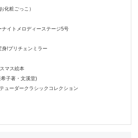
お化粧ごっこ）
ターナイトメロディーステージ5号
変身!プリチェンミラー
リスマス絵本
希子著・文溪堂)
テューダークラシックコレクション