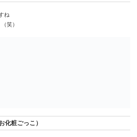
ですね
 （笑）
お化粧ごっこ）