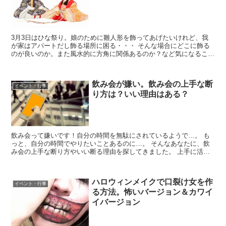
3月3日はひな祭り。娘のために雛人形を飾ってあげたいけれど、我
が家はアパートだし飾る場所に困る・・・ そんな場合にどこに飾る
のが良いのか。また風水的に方角に関係あるのか？など気になること
について お伝えしていきます。
飲み会が嫌い。飲み会の上手な断
イベント・行事
り方は？いい理由はある？
飲み会って嫌いです！自分の時間を無駄にされているようで…。 も
っと、自分の時間でやりたいことあるのに…。 そんなあなたに、飲
み会の上手な断り方やいい断る理由を探してきました。 上手に活用
して、あなたの立場を悪くしないように飲み会を断ってしま...
ハロウィンメイクで口裂け女を作
イベント・行事
る方法。怖いバージョン＆カワイ
イバージョン