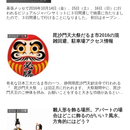
幕張メッセで2016年10月14日（金）、15日（土）、16日（日）に行
われるビジュアルジャパンサミットに３日間通しで抽選に当たりまし
たので、３日間通しで行けることになりました。 初日はオープン前
から並び、早速行ってきたので様子をレビューし...
毘沙門天大祭だるま市2016の混
イベント・行事
雑回避、駐車場アクセス情報
有名な日本三大だるま市の一つ、 静岡県毘沙門天妙法寺で行われる
『 毘沙門天大祭 』は旧正月に行われます。 大祭期間中に、毘沙
門天王のご神体を拝み、お願いことをすると大きな功徳があるといわ
れています。 ｢ 起上小法師 ｣の七転八起の縁起の良さ...
雛人形を飾る場所。アパートの場
イベント・行事
合はどこに飾るのがいい？風水、
方角的にはどう？