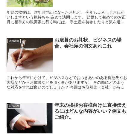
年始の挨拶は、昨年お世話になったお礼と、 今年もよろしくおねが
いしますという気持ちを 込めて訪問します。 結婚して初めてのお正
月に相手方の親実家に行く時には、 手土産を持参したりと気を遣い
ますが、何を持っていけば 良いかなどが気になりますよ...
お歳暮のお礼状、ビジネスの場
冠婚葬祭
合、会社宛の例文あれこれ
これから年末にかけて、ビジネスなどでおつきあいのある得意先やお
客様などからお歳暮などを頂く事がありますが、 その際にどのよう
な対応をすれば良いのでしょうか？ 今回はお取引先（会社）からお
歳暮をもらった場合のお礼状の書き方についてご紹介してい...
年末の挨拶お客様向けに直接伝え
冠婚葬祭
るにはどんな内容がいい？例文も
ご紹介。