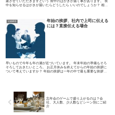
慮させていただきますという 喪中のはがきが届く事があります。 喪
中を知らせるはがきが届いたらどうしたら いいのでしょうか？ 相手
にとって失礼の無いように、しっかりと対応しましょう...
年始の挨拶、社内で上司に伝える
冠婚葬祭
には？直接伝える場合
早いもので今年も年の瀬が近づいています。 年末年始の準備もそろ
そろしておきたいところ。 お正月休みを終えてからの年始の挨拶に
ついて考えていますか？ 年始の挨拶は一年の中で最も重要な挨拶。
2015年を気持ちよくスタートさせる為にも 社会人と...
忘年会のゲームで盛り上がるのは？会
社、大人数、少人数などシーン別にご紹
介