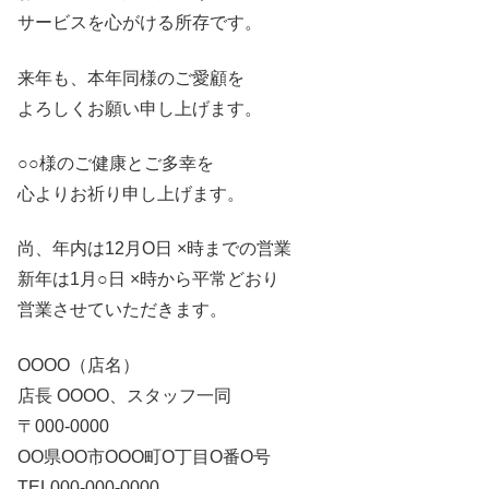
サービスを心がける所存です。
来年も、本年同様のご愛顧を
よろしくお願い申し上げます。
○○様のご健康とご多幸を
心よりお祈り申し上げます。
尚、年内は12月Ο日 ×時までの営業
新年は1月○日 ×時から平常どおり
営業させていただきます。
ОΟОΟ（店名）
店長 ΟООΟ、スタッフ一同
〒000-0000
ΟΟ県ΟΟ市ΟOO町O丁目Ο番O号
TEL000-000-0000