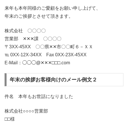
来年も本年同様のご愛顧をお願い申し上げて、
年末のご挨拶とさせて頂きます。
株式会社 〇〇〇〇
営業部 ✕✕✕課 〇〇〇〇
〒3XX-45XX 〇〇県✕✕市〇〇町６－ＸＸ
℡ 0XX-12X-34XX Fax 0XX-23X-45XX
E-Mail：◯◯◯@✕✕✕□□□.com
年末の挨拶お客様向けのメール例文２
件名 本年もお世話になりました
株式会社○○○○営業部
□□様