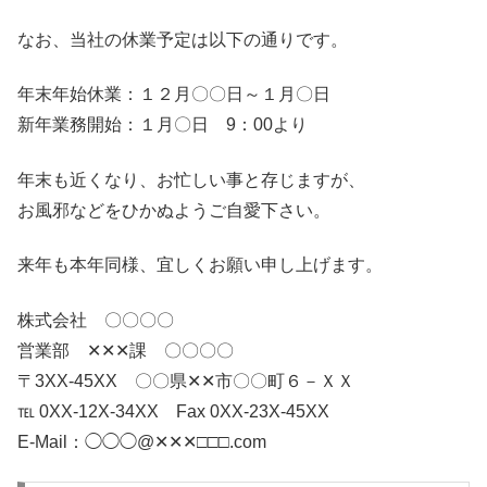
なお、当社の休業予定は以下の通りです。
年末年始休業：１２月〇〇日～１月〇日
新年業務開始：１月〇日 9：00より
年末も近くなり、お忙しい事と存じますが、
お風邪などをひかぬようご自愛下さい。
来年も本年同様、宜しくお願い申し上げます。
株式会社 〇〇〇〇
営業部 ✕✕✕課 〇〇〇〇
〒3XX-45XX 〇〇県✕✕市〇〇町６－ＸＸ
℡ 0XX-12X-34XX Fax 0XX-23X-45XX
E-Mail：◯◯◯@✕✕✕□□□.com