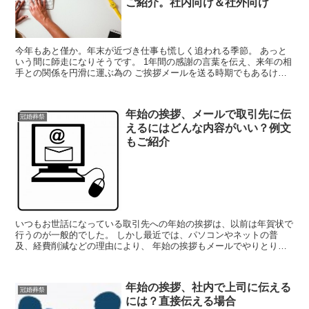
ご紹介。社内向け＆社外向け
今年もあと僅か。年末が近づき仕事も慌しく追われる季節。 あっと
いう間に師走になりそうです。 1年間の感謝の言葉を伝え、来年の相
手との関係を円滑に運ぶ為の ご挨拶メールを送る時期でもあるけれ
ど 繁忙期で挨拶メールまで手が回らない。 出来ればコ...
年始の挨拶、メールで取引先に伝
冠婚葬祭
えるにはどんな内容がいい？例文
もご紹介
いつもお世話になっている取引先への年始の挨拶は、以前は年賀状で
行うのが一般的でした。 しかし最近では、パソコンやネットの普
及、経費削減などの理由により、 年始の挨拶もメールでやりとりす
るケースが増えています。 こちらでは、多くなってきては...
年始の挨拶、社内で上司に伝える
冠婚葬祭
には？直接伝える場合