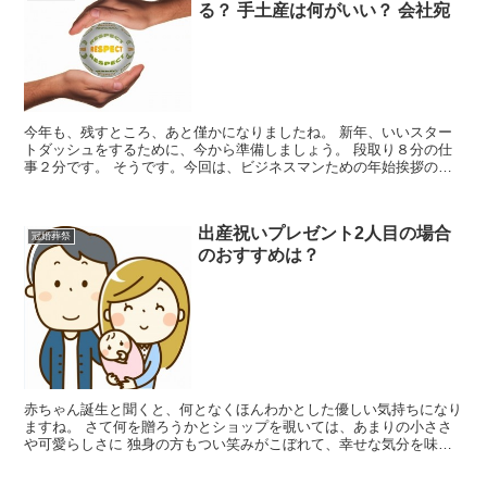
る？ 手土産は何がいい？ 会社宛
今年も、残すところ、あと僅かになりましたね。 新年、いいスター
トダッシュをするために、今から準備しましょう。 段取り８分の仕
事２分です。 そうです。今回は、ビジネスマンための年始挨拶の手
土産ののしは、 内側？外側？書く言葉？手土産の選び方?...
出産祝いプレゼント2人目の場合
冠婚葬祭
のおすすめは？
赤ちゃん誕生と聞くと、何となくほんわかとした優しい気持ちになり
ますね。 さて何を贈ろうかとショップを覗いては、あまりの小ささ
や可愛らしさに 独身の方もつい笑みがこぼれて、幸せな気分を味わ
ったりします。 １人目ではないので２人目なら「これは持...