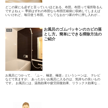
どこの家にも必ずと言っていいほどある、布団。布団って場所取るん
ですよねぇ～ 季節はずれの布団なら布団圧縮袋に収納してしまえば
いいけれど、毎日使う布団。 そしてなおかつ家の中に押し入れがな
い。もしくは押し入れがすでにいっぱいで布団を 入れるス...
お風呂のゴムパッキンのカビの落
生活
とし方。簡単にできる掃除方法の
ご紹介
お風呂につかって、「ふ～、極楽、極楽」というシーンは、 テレビ
などで見ますが、 あったかいお風呂に入るのは、気持ちの良いもの
です。 お風呂には、温熱効果や疲労回復効果、リラックス効果など
があります。 更に、半身浴はダイエットに役立ちますし、...