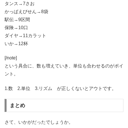
タンス→7さお
かっぱえびせん→8袋
駅伝→9区間
保険→10口
ダイヤ→11カラット
いか→12杯
[/note]
という具合に、数も増えていき、単位も合わせるのがポイ
ント。
1.数 2.単位 3.リズム が正しくないとアウトです。
まとめ
さて、いかがだったでしょうか。