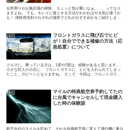
台所周りやお風呂場の掃除。 ちょっと気が重いなぁ、、、ってなり
ますよね。 でも、キレイに落とせる方法がわかればやる気が違うか
も！ 掃除用洗剤それぞれの場所でどれがおすすめかをご紹介しま
す。
フロントガラスに飛び石でヒビ
生活
が！自分でできる補修の方法（応
急処置）について
クルマに、乗っている方は、1度や2度は、経験があると思います。
小さな巨人の小石に、 フロントガラスに、ヒビを入れられてしまっ
たこと。ガビーンとなりますね。 そこで、今回は、フロントガラス
に飛び石で小さなヒビが入った場合の補修方法、 オススメ...
マイルの特典航空券予約してたの
生活
に台風でキャンセルして現金購入
した時の体験談
航空会社のマイルを貯めて、それを特典航空券に変えて飛行機に乗る