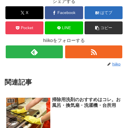
シェアする
X
Facebook
はてブ
Pocket
LINE
コピー
hiikoをフォローする
hiiko
関連記事
掃除用洗剤のおすすめはコレ。お
生活
風呂・換気扇・洗濯機・台所用