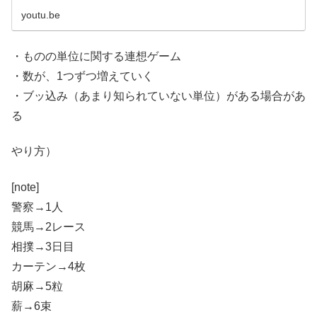
youtu.be
・ものの単位に関する連想ゲーム
・数が、1つずつ増えていく
・ブッ込み（あまり知られていない単位）がある場合があ
る
やり方）
[note]
警察→1人
競馬→2レース
相撲→3日目
カーテン→4枚
胡麻→5粒
薪→6束