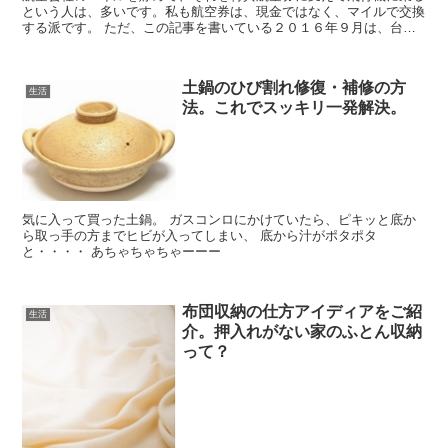
という人は、多いです。私も航空券は、現金ではなく、マイルで交換
する派です。 ただ、この記事を書いている２０１６年９月は、台風
襲来が非常に多い月でもありました。 台風の被害が相次ぎ...
土鍋のひび割れ修復・補修の方
生活
法。これでスッキリ一発解決。
気に入って買った土鍋。 ガスコンロにかけていたら、ピキッと底か
ら取っ手の方までヒビが入ってしまい、 底から汁がポタポタ
と・・・・ あちゃちゃちゃーーー
布団収納の仕方アイディアをご紹
生活
介。押入れがない家のふとん収納
って？